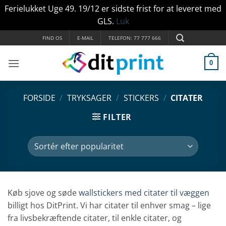
Ferielukket Uge 49. 19/12 er sidste frist for at leveret med
GLS.
Luk
Fortsæt
FIND OS
E-MAIL
TELEFON: 77 777 666
til
indhold
0
FORSIDE
/
TRYKSAGER
/
STICKERS
/
CITATER
FILTER
Køb sjove og søde
wallstickers med citater til væggen
billigt hos DitPrint. Vi har citater til enhver smag – lige
fra livsbekræftende citater, til enkle citater, og