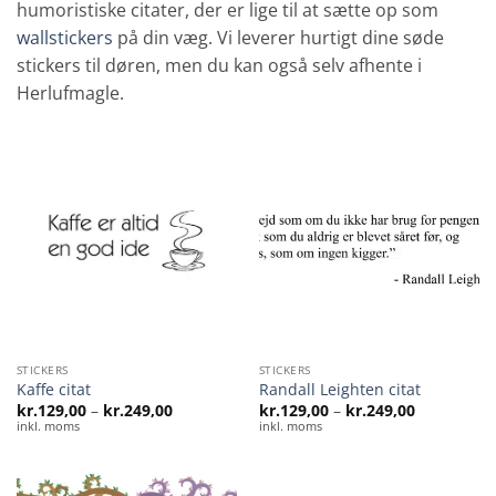
humoristiske citater, der er lige til at sætte op som
wallstickers
på din væg. Vi leverer hurtigt dine søde
stickers til døren, men du kan også selv afhente i
Herlufmagle.
STICKERS
STICKERS
Kaffe citat
Randall Leighten citat
Prisinterval:
Prisinterval
kr.
129,00
–
kr.
249,00
kr.
129,00
–
kr.
249,00
kr.129,00
kr.129,00
inkl. moms
inkl. moms
til
til
kr.249,00
kr.249,00