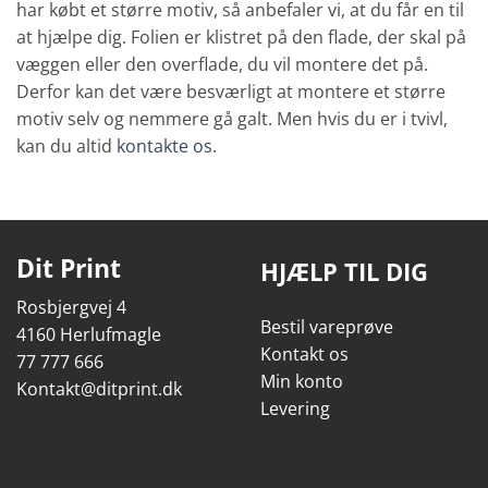
har købt et større motiv, så anbefaler vi, at du får en til
at hjælpe dig. Folien er klistret på den flade, der skal på
væggen eller den overflade, du vil montere det på.
Derfor kan det være besværligt at montere et større
motiv selv og nemmere gå galt. Men hvis du er i tvivl,
kan du altid
kontakte os
.
Dit Print
HJÆLP TIL DIG
Rosbjergvej 4
Bestil vareprøve
4160 Herlufmagle
Kontakt os
77 777 666
Min konto
Kontakt@ditprint.dk
Levering