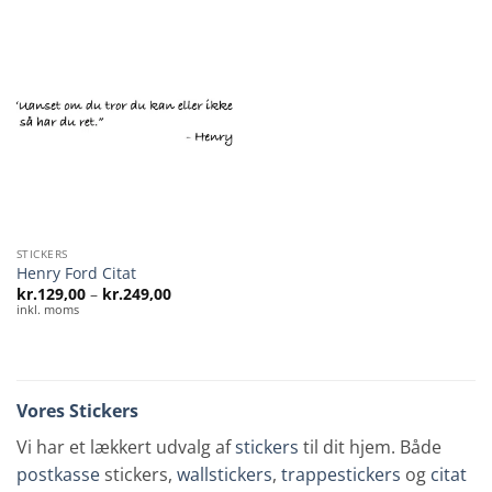
STICKERS
Henry Ford Citat
Prisinterval:
kr.
129,00
–
kr.
249,00
kr.129,00
inkl. moms
til
kr.249,00
Vores Stickers
Vi har et lækkert udvalg af
stickers
til dit hjem. Både
postkasse
stickers,
wallstickers
,
trappestickers
og
citat