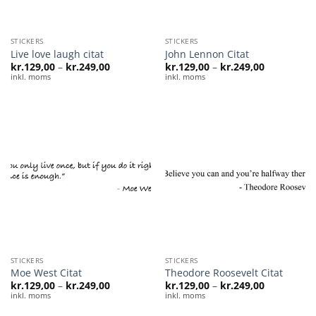
STICKERS
STICKERS
Live love laugh citat
John Lennon Citat
Prisinterval:
Prisinterval
kr.
129,00
–
kr.
249,00
kr.
129,00
–
kr.
249,00
kr.129,00
kr.129,00
inkl. moms
inkl. moms
til
til
kr.249,00
kr.249,00
STICKERS
STICKERS
Moe West Citat
Theodore Roosevelt Citat
Prisinterval:
Prisinterval
kr.
129,00
–
kr.
249,00
kr.
129,00
–
kr.
249,00
kr.129,00
kr.129,00
inkl. moms
inkl. moms
til
til
kr.249,00
kr.249,00