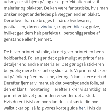
udsmykke sit hjem på, og er et perfekt alternativ til
malerier og plakater. De kan være fantastiske, hvis man
ønsker noget anderledes på væggen end en plakat.
Derudover kan de bruges til hårde hvidevarer,
postkassen, døren,
vinduer
, trapper,
biler
og gulve,
hvilket gør dem helt perfekte til personliggørelse af
genstande eller hjemmet.
De bliver printet på folie, da det giver printet en bedre
holdbarhed. Folien gør det også muligt at printe flere
detaljer end andre materialer. Det gør også stickeren
betydelig mere fleksibel og slidstærk. Vi printer stickers
ud på folien på en maskine, der også kan skære det ud.
Derefter fjerner vi manuelt det overskydende folie, så
den er klar til montering. Herefter sikrer vi samtidig, at
printet er blevet godt inden vi sender det afsted.
Hvis du er i tvivl om hvordan du skal sætte din nye
wallsticker op, så følg vores korte guide
her
. Hvis du