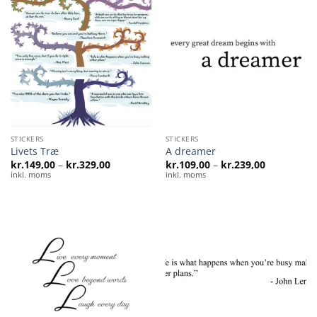
STICKERS
STICKERS
Livets Træ
A dreamer
Prisinterval:
Prisinterval
kr.
149,00
–
kr.
329,00
kr.
109,00
–
kr.
239,00
kr.149,00
kr.109,00
inkl. moms
inkl. moms
til
til
kr.329,00
kr.239,00