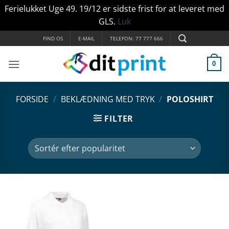
Ferielukket Uge 49. 19/12 er sidste frist for at leveret med
GLS.
Luk
Fortsæt
FIND OS
E-MAIL
TELEFON: 77 777 666
til
indhold
0
FORSIDE
/
BEKLÆDNING MED TRYK
/
POLOSHIRT
FILTER