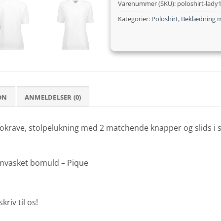
Varenummer (SKU):
poloshirt-lady
Kategorier:
Poloshirt
,
Beklædning m
ON
ANMELDELSER (0)
lokrave, stolpelukning med 2 matchende knapper og slids i 
ymvasket bomuld – Pique
riv til os!