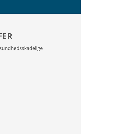
FER
f sundhedsskadelige