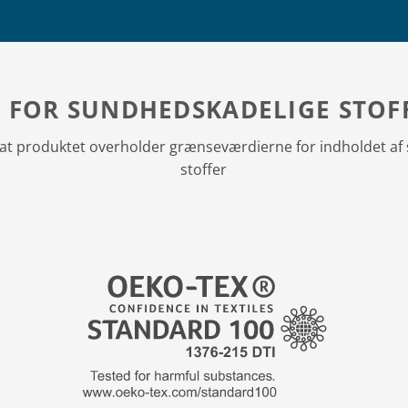
I FOR SUNDHEDSKADELIGE STOF
at produktet over­­holder grænseværdierne for indholdet a
stoffer