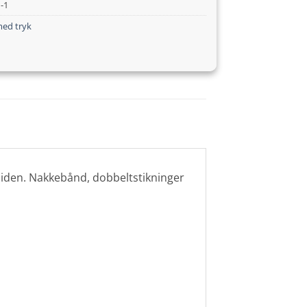
1-1
ed tryk
siden. Nakkebånd, dobbeltstikninger