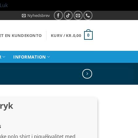
Luk
Nyhedsbrev
RET EN KUNDEKONTO
KURV /
KR.
0,00
0
R
INFORMATION
tryk
s
ke polo shirt i piquékvalitet med