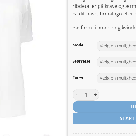
ribdetaljer på krave og ærm
Få dit navn, firmalogo eller 
Pasform til mænd og kvinder
Model
Størrelse
Farve
Poloshirt med tryk antal
TI
START