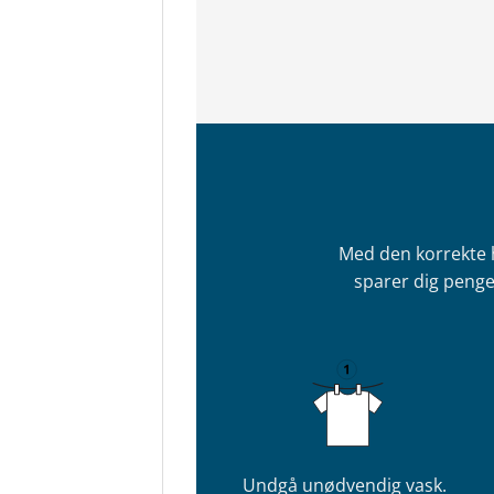
Med den korrekte 
sparer dig penge
Undgå unødvendig vask.