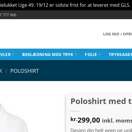
ielukket Uge 49. 19/12 er sidste frist for at leveret med GLS.
7 777 666
LOG IND / OP
AVLER
BEKLÆDNING MED TRYK
FOLIE
TRYKSAGE
K
/
POLOSHIRT
Poloshirt med 
299,00
kr.
inkl. mom
Design din helt egen og unik