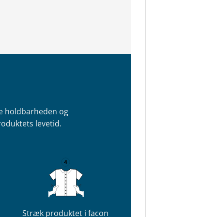
re holdbarheden og
oduktets levetid.
Stræk produktet i facon