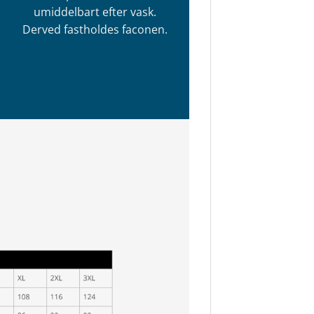
umiddelbart efter vask.
Derved fastholdes faconen.