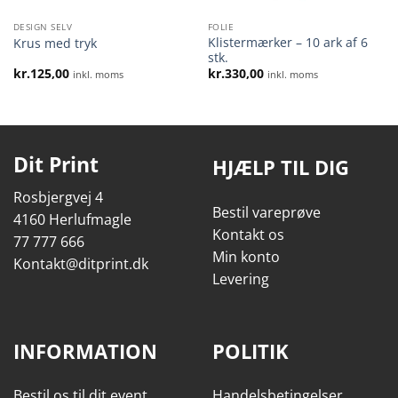
DESIGN SELV
FOLIE
Klistermærker – 10 ark af 6
Krus med tryk
stk.
kr.
125,00
kr.
330,00
inkl. moms
inkl. moms
Dit Print
HJÆLP TIL DIG
Rosbjergvej 4
Bestil vareprøve
4160 Herlufmagle
Kontakt os
77 777 666
Min konto
Kontakt@ditprint.dk
Levering
INFORMATION
POLITIK
Bestil os til dit event
Handelsbetingelser