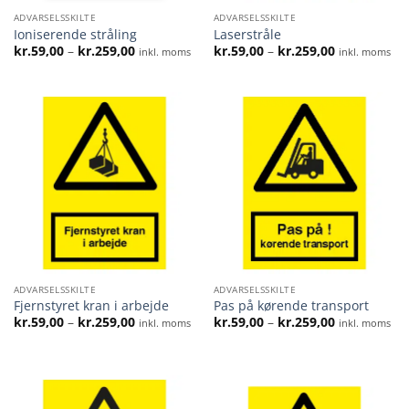
ADVARSELSSKILTE
ADVARSELSSKILTE
Ioniserende stråling
Laserstråle
Prisinterval:
Prisinterval:
kr.
59,00
–
kr.
259,00
kr.
59,00
–
kr.
259,00
inkl. moms
inkl. moms
kr.59,00
kr.59,00
til
til
kr.259,00
kr.259,00
ADVARSELSSKILTE
ADVARSELSSKILTE
Fjernstyret kran i arbejde
Pas på kørende transport
Prisinterval:
Prisinterval:
kr.
59,00
–
kr.
259,00
kr.
59,00
–
kr.
259,00
inkl. moms
inkl. moms
kr.59,00
kr.59,00
til
til
kr.259,00
kr.259,00