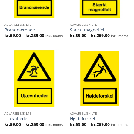
ADVARSELSSKILTE
ADVARSELSSKILTE
Brandnærende
Stærkt magnetfelt
Prisinterval:
Prisinterval:
kr.
59,00
–
kr.
259,00
kr.
59,00
–
kr.
259,00
inkl. moms
inkl. moms
kr.59,00
kr.59,00
til
til
kr.259,00
kr.259,00
ADVARSELSSKILTE
ADVARSELSSKILTE
Ujævnheder
Højdeforskel
Prisinterval:
Prisinterval:
kr.
59,00
–
kr.
259,00
kr.
59,00
–
kr.
259,00
inkl. moms
inkl. moms
kr.59,00
kr.59,00
til
til