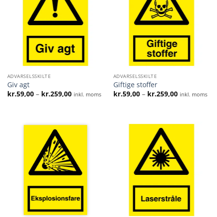
ADVARSELSSKILTE
ADVARSELSSKILTE
Giv agt
Giftige stoffer
Prisinterval:
Prisinterval:
kr.
59,00
–
kr.
259,00
kr.
59,00
–
kr.
259,00
inkl. moms
inkl. moms
kr.59,00
kr.59,00
til
til
kr.259,00
kr.259,00