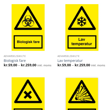
kr.259,00
kr.259,00
ADVARSELSSKILTE
ADVARSELSSKILTE
Biologisk fare
Lav temperatur
Prisinterval:
Prisinterval:
kr.
59,00
–
kr.
259,00
kr.
59,00
–
kr.
259,00
inkl. moms
inkl. moms
kr.59,00
kr.59,00
til
til
kr.259,00
kr.259,00