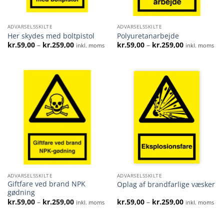
ADVARSELSSKILTE
ADVARSELSSKILTE
Her skydes med boltpistol
Polyuretanarbejde
Prisinterval:
Prisinterval:
kr.
59,00
–
kr.
259,00
kr.
59,00
–
kr.
259,00
inkl. moms
inkl. moms
kr.59,00
kr.59,00
til
til
kr.259,00
kr.259,00
ADVARSELSSKILTE
ADVARSELSSKILTE
Giftfare ved brand NPK
Oplag af brandfarlige væsker
gødning
Prisinterval:
Prisinterval:
kr.
59,00
–
kr.
259,00
kr.
59,00
–
kr.
259,00
inkl. moms
inkl. moms
kr.59,00
kr.59,00
til
til
kr.259,00
kr.259,00