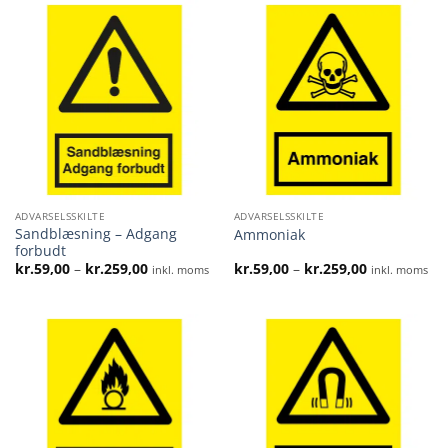
ADVARSELSSKILTE
ADVARSELSSKILTE
Sandblæsning – Adgang
Ammoniak
forbudt
Prisinterval:
Prisinterval:
kr.
59,00
–
kr.
259,00
kr.
59,00
–
kr.
259,00
inkl. moms
inkl. moms
kr.59,00
kr.59,00
til
til
kr.259,00
kr.259,00