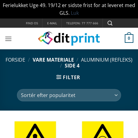
Ferielukket Uge 49. 19/12 er sidste frist for at leveret med
GLS.
Luk
Fortsæt
FIND OS
E-MAIL
TELEFON: 77 777 666
til
indhold
0
FORSIDE
/
VARE MATERIALE
/
ALUMINIUM (REFLEKS)
/
SIDE 4
FILTER