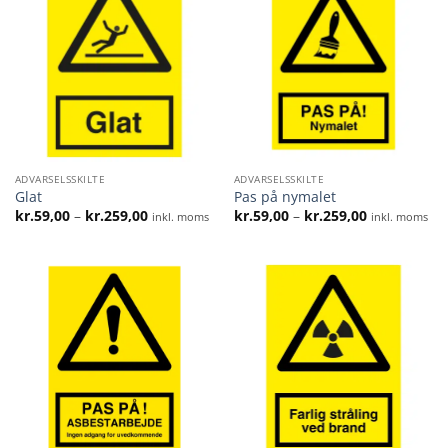
ADVARSELSSKILTE
ADVARSELSSKILTE
Glat
Pas på nymalet
Prisinterval:
Prisinterval:
kr.
59,00
–
kr.
259,00
kr.
59,00
–
kr.
259,00
inkl. moms
inkl. moms
kr.59,00
kr.59,00
til
til
kr.259,00
kr.259,00