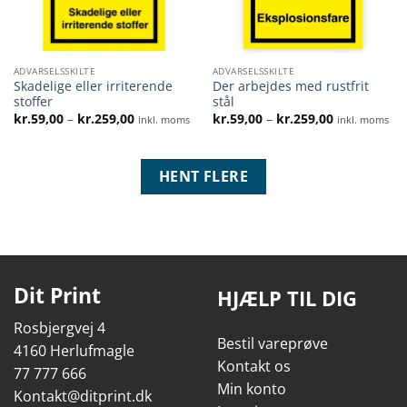
ADVARSELSSKILTE
ADVARSELSSKILTE
Skadelige eller irriterende
Der arbejdes med rustfrit
stoffer
stål
Prisinterval:
Prisinterval:
kr.
59,00
–
kr.
259,00
kr.
59,00
–
kr.
259,00
inkl. moms
inkl. moms
kr.59,00
kr.59,00
til
til
kr.259,00
kr.259,00
HENT FLERE
Dit Print
HJÆLP TIL DIG
Rosbjergvej 4
Bestil vareprøve
4160 Herlufmagle
Kontakt os
77 777 666
Min konto
Kontakt@ditprint.dk