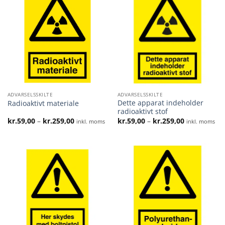
ADVARSELSSKILTE
ADVARSELSSKILTE
Dette apparat indeholder
Radioaktivt materiale
radioaktivt stof
Prisinterval:
Prisinterval:
kr.
59,00
–
kr.
259,00
kr.
59,00
–
kr.
259,00
inkl. moms
inkl. moms
kr.59,00
kr.59,00
til
til
kr.259,00
kr.259,00