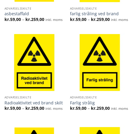
ADVARSELSSKILTE
ADVARSELSSKILTE
asbestaffald
farlig stråling ved brand
Prisinterval:
Prisinterval:
kr.
59,00
–
kr.
259,00
kr.
59,00
–
kr.
259,00
inkl. moms
inkl. moms
kr.59,00
kr.59,00
til
til
kr.259,00
kr.259,00
ADVARSELSSKILTE
ADVARSELSSKILTE
Radioaktivitet ved brand skilt
Farlig strålig
Prisinterval:
Prisinterval:
kr.
59,00
–
kr.
259,00
kr.
59,00
–
kr.
259,00
inkl. moms
inkl. moms
kr.59,00
kr.59,00
til
til
kr.259,00
kr.259,00