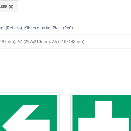
ER (0)
m (Refleks)
,
Klistermærke
,
Plast (PVC)
x297mm), A4 (297x210mm), A5 (210x148mm)