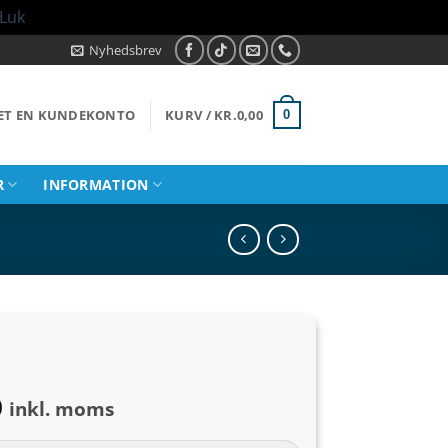
Luk
Nyhedsbrev
RET EN KUNDEKONTO
KURV /
KR.
0,00
0
R
INFORMATION
Prisinterval:
0
inkl. moms
kr.59,00