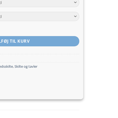
til
kr.259,00
LFØJ TIL KURV
edsskilte
,
Skilte og tavler