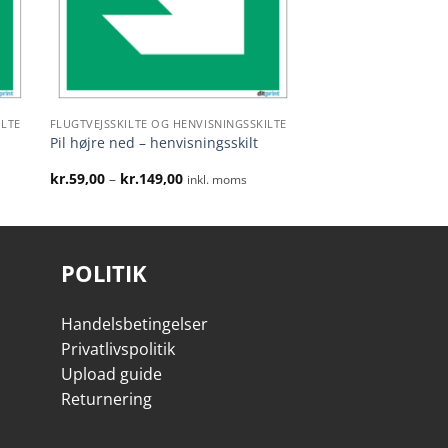
ILTE
FLUGTVEJSSKILTE OG HENVISNINGSSKILTE
Pil højre ned – henvisningsskilt
Prisinterval:
kr.
59,00
–
kr.
149,00
inkl. moms
kr.59,00
til
kr.149,00
POLITIK
Handelsbetingelser
Privatlivspolitik
Upload guide
Returnering