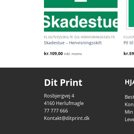
 HENVISNINGSSKILTE
FLUGTVEJSSKILTE OG HENVISNINGSSKILTE
FLUGT
isningsskilt
Skadestue – Henvisningsskilt
Pil t
Prisinterval:
00
kr.
109,00
kr.
59
inkl. moms
inkl. moms
kr.59,00
til
kr.149,00
Dit Print
HJ
Rosbjergvej 4
Best
4160 Herlufmagle
Kon
77 777 666
Min
Kontakt@ditprint.dk
Lev