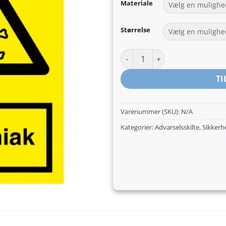
Materiale
Størrelse
Ammoniak antal
TI
Varenummer (SKU):
N/A
Kategorier:
Advarselsskilte
,
Sikkerh