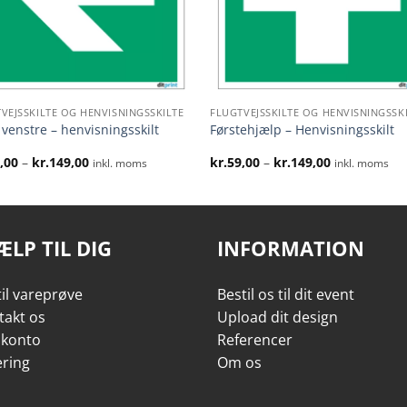
VEJSSKILTE OG HENVISNINGSSKILTE
FLUGTVEJSSKILTE OG HENVISNINGSSK
il venstre – henvisningsskilt
Førstehjælp – Henvisningsskilt
Prisinterval:
Prisinterval:
,00
–
kr.
149,00
kr.
59,00
–
kr.
149,00
inkl. moms
inkl. moms
kr.59,00
kr.59,00
til
til
kr.149,00
kr.149,00
ÆLP TIL DIG
INFORMATION
il vareprøve
Bestil os til dit event
takt os
Upload dit design
 konto
Referencer
ering
Om os