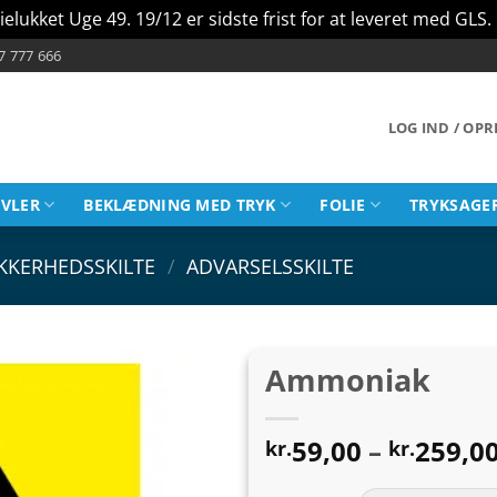
ielukket Uge 49. 19/12 er sidste frist for at leveret med GLS.
7 777 666
LOG IND / OP
AVLER
BEKLÆDNING MED TRYK
FOLIE
TRYKSAGE
IKKERHEDSSKILTE
/
ADVARSELSSKILTE
Ammoniak
59,00
–
259,0
kr.
kr.