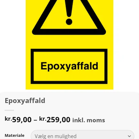
Epoxyaffald
Prisinterval:
59,00
–
259,00
kr.
kr.
inkl. moms
kr.59,00
til
Materiale