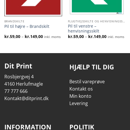
BRANDSKILTE
FLUGTVEJSSKILTE OG HENVISNINGSSKILTE
Pil til venstre –
Pil til højre – Brandskilt
henvisningsskilt
l:
Prisinterval:
Prisinterval:
kr.
59,00
–
kr.
149,00
kr.
59,00
–
kr.
149,00
inkl. moms
inkl. moms
kr.59,00
kr.59,00
til
til
kr.149,00
kr.149,00
Dit Print
HJÆLP TIL DIG
Rosbjergvej 4
Bestil vareprøve
4160 Herlufmagle
Kontakt os
77 777 666
Min konto
Kontakt@ditprint.dk
Levering
INFORMATION
POLITIK