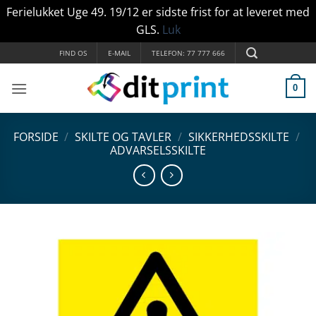
Ferielukket Uge 49. 19/12 er sidste frist for at leveret med
GLS.
Luk
Fortsæt
FIND OS
E-MAIL
TELEFON: 77 777 666
til
indhold
0
FORSIDE
/
SKILTE OG TAVLER
/
SIKKERHEDSSKILTE
/
ADVARSELSSKILTE