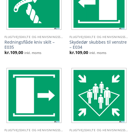
FLUGTVEJSSKILTE OG HENVISNINGSSKILTE
FLUGTVEJSSKILTE OG HENVISNINGSSKILTE
Redningsflåde kniv skilt –
Skydedør skubbes til venstre
E035
– E034
kr.
109,00
kr.
109,00
inkl. moms
inkl. moms
FLUGTVEJSSKILTE OG HENVISNINGSSKILTE
FLUGTVEJSSKILTE OG HENVISNINGSSKILTE