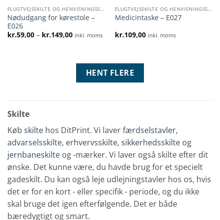
FLUGTVEJSSKILTE OG HENVISNINGSSKILTE
FLUGTVEJSSKILTE OG HENVISNINGSSKILTE
Nødudgang for kørestole –
Medicintaske – E027
E026
Prisinterval:
kr.
59,00
–
kr.
149,00
kr.
109,00
inkl. moms
inkl. moms
kr.59,00
til
kr.149,00
HENT FLERE
Skilte
Køb
skilte
hos DitPrint. Vi laver
færdselstavler
,
advarselsskilte
,
erhvervsskilte
,
sikkerhedsskilte
og
jernbaneskilte
og -mærker. Vi laver også skilte efter dit
ønske. Det kunne være, du havde brug for et specielt
gadeskilt. Du kan også leje udlejningstavler hos os, hvis
det er for en kort - eller specifik - periode, og du ikke
skal bruge det igen efterfølgende. Det er både
bæredygtigt og smart.