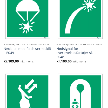
FLUGTVEJSSKILTE OG HENVISNINGSSKILTE
FLUGTVEJSSKILTE OG HENVISNINGSSKILTE
Nødblus med faldskærm skilt
Nødsignal for
– E049
overlevelsesfartøjer skilt –
E048
kr.
109,00
kr.
109,00
inkl. moms
inkl. moms