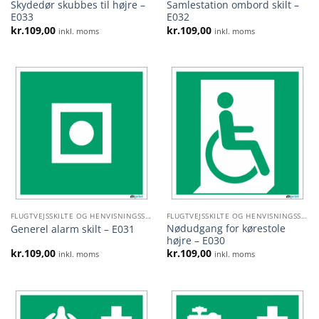
Skydedør skubbes til højre –
Samlestation ombord skilt –
E033
E032
kr.
109,00
kr.
109,00
inkl. moms
inkl. moms
FLUGTVEJSSKILTE OG HENVISNINGSSKILTE
FLUGTVEJSSKILTE OG HENVISNINGSSKILTE
Nødudgang for kørestole
Generel alarm skilt – E031
højre – E030
kr.
109,00
kr.
109,00
inkl. moms
inkl. moms