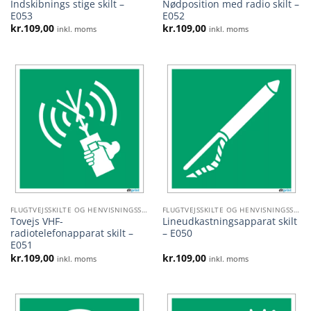
Indskibnings stige skilt –
Nødposition med radio skilt –
E053
E052
kr.
109,00
kr.
109,00
inkl. moms
inkl. moms
FLUGTVEJSSKILTE OG HENVISNINGSSKILTE
FLUGTVEJSSKILTE OG HENVISNINGSSKILTE
Tovejs VHF-
Lineudkastningsapparat skilt
radiotelefonapparat skilt –
– E050
E051
kr.
109,00
kr.
109,00
inkl. moms
inkl. moms