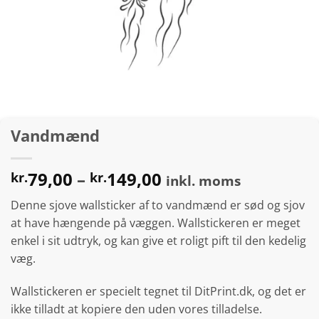
Vandmænd
Prisinterval:
79,00
–
149,00
kr.
kr.
inkl. moms
kr.79,00
Denne sjove wallsticker af to vandmænd er sød og sjov
til
at have hængende på væggen. Wallstickeren er meget
kr.149,00
enkel i sit udtryk, og kan give et roligt pift til den kedelig
væg.
Wallstickeren er specielt tegnet til DitPrint.dk, og det er
ikke tilladt at kopiere den uden vores tilladelse.