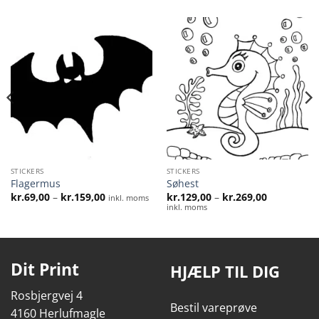
STICKERS
STICKERS
Flagermus
Søhest
al:
Prisinterval:
Prisinterval
kr.
69,00
–
kr.
159,00
kr.
129,00
–
kr.
269,00
inkl. moms
kr.69,00
kr.129,00
inkl. moms
til
til
kr.159,00
kr.269,00
Dit Print
HJÆLP TIL DIG
Rosbjergvej 4
Bestil vareprøve
4160 Herlufmagle