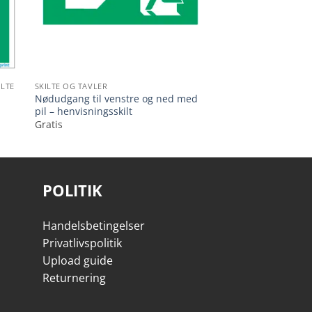
ILTE
SKILTE OG TAVLER
Nødudgang til venstre og ned med
pil – henvisningsskilt
Gratis
POLITIK
Handelsbetingelser
Privatlivspolitik
Upload guide
Returnering