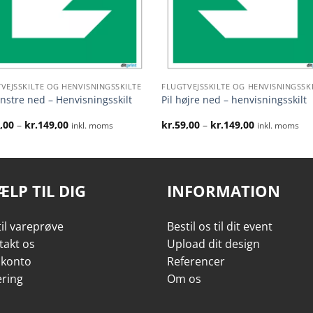
VEJSSKILTE OG HENVISNINGSSKILTE
FLUGTVEJSSKILTE OG HENVISNINGSSK
enstre ned – Henvisningsskilt
Pil højre ned – henvisningsskilt
Prisinterval:
Prisinterval:
,00
–
kr.
149,00
kr.
59,00
–
kr.
149,00
inkl. moms
inkl. moms
kr.59,00
kr.59,00
til
til
kr.149,00
kr.149,00
ÆLP TIL DIG
INFORMATION
il vareprøve
Bestil os til dit event
takt os
Upload dit design
 konto
Referencer
ering
Om os