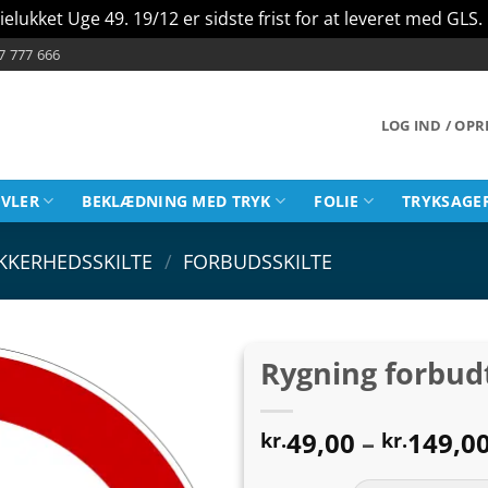
ielukket Uge 49. 19/12 er sidste frist for at leveret med GLS.
7 777 666
LOG IND / OP
AVLER
BEKLÆDNING MED TRYK
FOLIE
TRYKSAGE
IKKERHEDSSKILTE
/
FORBUDSSKILTE
Rygning forbudt
49,00
–
149,0
kr.
kr.