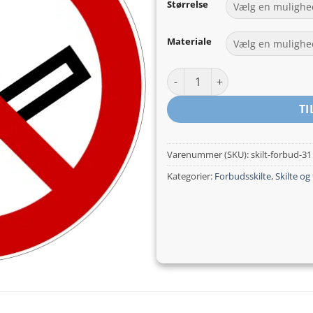
Størrelse
Materiale
Rygning forbudt - forbudsskilt
TI
Varenummer (SKU):
skilt-forbud-31
Kategorier:
Forbudsskilte
,
Skilte og