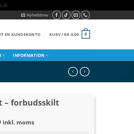
Luk
Nyhedsbrev
RET EN KUNDEKONTO
KURV /
KR.
0,00
0
R
INFORMATION
 – forbudsskilt
Prisinterval:
0
inkl. moms
kr.49,00