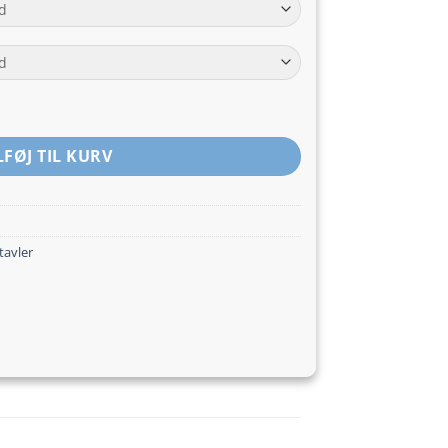
til
kr.149,00
 antal
LFØJ TIL KURV
 tavler