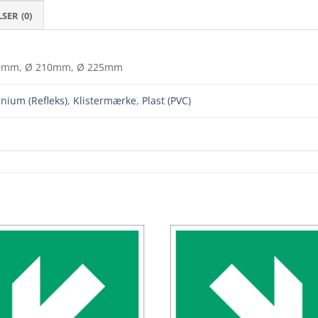
ER (0)
0mm, Ø 210mm, Ø 225mm
nium (Refleks)
,
Klistermærke
,
Plast (PVC)