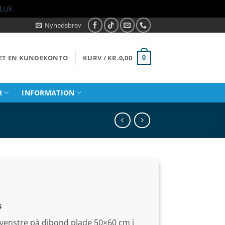
Luk
Nyhedsbrev
RET EN KUNDEKONTO
KURV /
KR.
0,00
0
R
INFORMATION
s
ler venstre på dibond plade 50×60 cm i