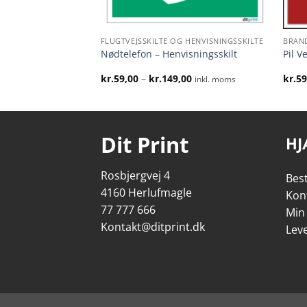
FLUGTVEJSSKILTE OG HENVISNINGSSKILTE
BRAN
nstre med pil
Nødtelefon – Henvisningsskilt
Pil V
Prisinterval:
kr.
59,00
–
kr.
149,00
kr.
59
inkl. moms
kr.59,00
til
kr.149,00
Dit Print
HJ
Rosbjergvej 4
Best
4160 Herlufmagle
Kon
77 777 666
Min
Kontakt@ditprint.dk
Lev