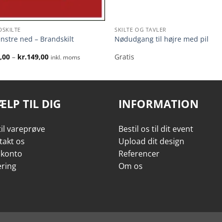
DSKILTE
SKILTE OG TAVLER
enstre ned – Brandskilt
Nødudgang til højre med pil
Prisinterval:
,00
–
kr.
149,00
Gratis
inkl. moms
kr.59,00
til
kr.149,00
ÆLP TIL DIG
INFORMATION
il vareprøve
Bestil os til dit event
takt os
Upload dit design
 konto
Referencer
ering
Om os