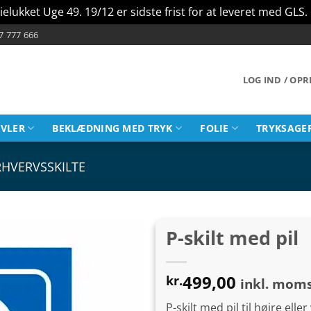
ielukket Uge 49. 19/12 er sidste frist for at leveret med GLS.
7 777 666
LOG IND / OP
AVLER
BEKLÆDNING MED TRYK
FOLIE
TRYKSAGE
RHVERVSSKILTE
P-skilt med pil
499,00
kr.
inkl. mom
P-skilt med pil til højre el