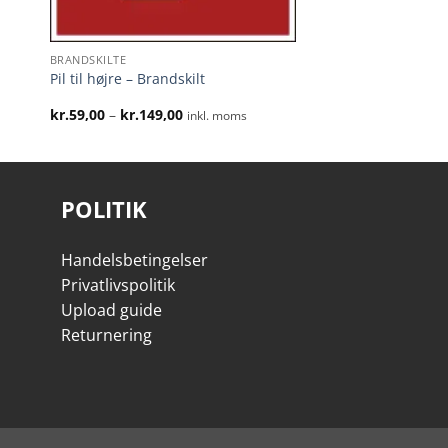
BRANDSKILTE
Pil til højre – Brandskilt
Prisinterval:
kr.
59,00
–
kr.
149,00
inkl. moms
kr.59,00
til
kr.149,00
POLITIK
Handelsbetingelser
Privatlivspolitik
Upload guide
Returnering