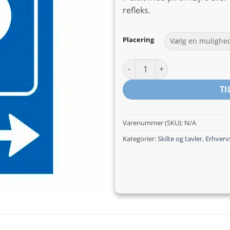
refleks.
Placering
P-skilt med pil antal
TI
Varenummer (SKU):
N/A
Kategorier:
Skilte og tavler
,
Erhvervs