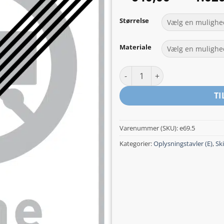
Størrelse
Materiale
Ophør af zone med lastbil forb
TI
Varenummer (SKU):
e69.5
Kategorier:
Oplysningstavler (E)
,
Ski