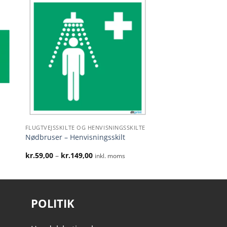
FLUGTVEJSSKILTE OG HENVISNINGSSKILTE
Nødbruser – Henvisningsskilt
Prisinterval:
kr.
59,00
–
kr.
149,00
inkl. moms
kr.59,00
til
kr.149,00
POLITIK