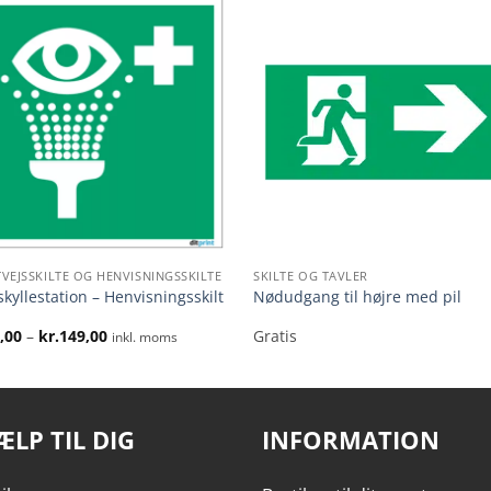
VEJSSKILTE OG HENVISNINGSSKILTE
SKILTE OG TAVLER
kyllestation – Henvisningsskilt
Nødudgang til højre med pil
Prisinterval:
,00
–
kr.
149,00
Gratis
inkl. moms
kr.59,00
til
kr.149,00
ÆLP TIL DIG
INFORMATION