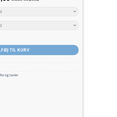
kr.640,00
til
kr.1.020,00
udt - E69.5 antal
LFØJ TIL KURV
lte og tavler