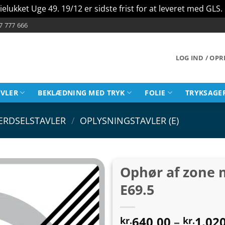
ielukket Uge 49. 19/12 er sidste frist for at leveret med GLS.
7 777 666
LOG IND / OP
AVLER
BEKLÆDNING MED TRYK
FOLIE
TRYKSAGE
ÆRDSELSTAVLER
/
OPLYSNINGSTAVLER (E)
Ophør af zone m
E69.5
640,00
–
1.02
kr.
kr.