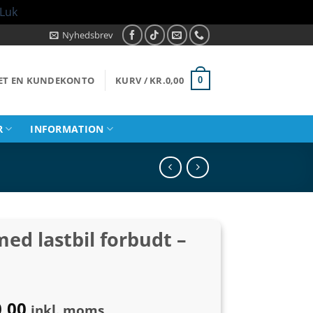
Luk
Nyhedsbrev
RET EN KUNDEKONTO
KURV /
KR.
0,00
0
R
INFORMATION
ed lastbil forbudt –
Prisinterval:
0,00
inkl. moms