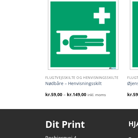
FLUGTVEJSSKILTE OG HENVISNINGSSKILTE
FLUGT
nstre og ned med
Nødbåre – Henvisningsskilt
Øjens
kilt
Prisinterval:
kr.
59,00
–
kr.
149,00
kr.
59
inkl. moms
kr.59,00
til
kr.149,00
Dit Print
HJ
Rosbjergvej 4