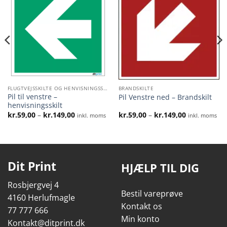
FLUGTVEJSSKILTE OG HENVISNINGSSKILTE
BRANDSKILTE
Pil til venstre –
Pil Venstre ned – Brandskilt
henvisningsskilt
l:
Prisinterval:
Prisinterval:
kr.
59,00
–
kr.
149,00
kr.
59,00
–
kr.
149,00
inkl. moms
inkl. moms
kr.59,00
kr.59,00
til
til
kr.149,00
kr.149,00
Dit Print
HJÆLP TIL DIG
Rosbjergvej 4
Bestil vareprøve
4160 Herlufmagle
Kontakt os
77 777 666
Min konto
Kontakt@ditprint.dk