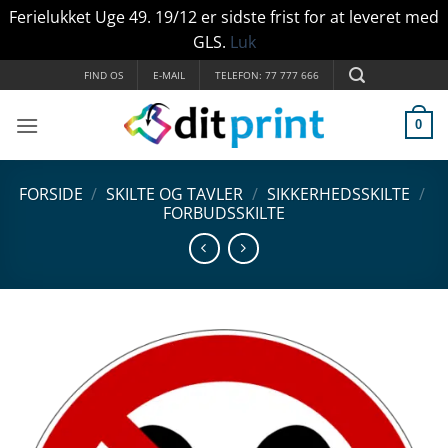
Ferielukket Uge 49. 19/12 er sidste frist for at leveret med
GLS.
Luk
Fortsæt
FIND OS
E-MAIL
TELEFON: 77 777 666
til
indhold
0
FORSIDE
/
SKILTE OG TAVLER
/
SIKKERHEDSSKILTE
/
FORBUDSSKILTE