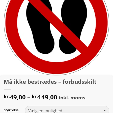
Må ikke bestrædes – forbudsskilt
Prisinterval:
49,00
–
149,00
kr.
kr.
inkl. moms
kr.49,00
til
Størrelse