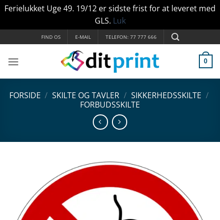
Ferielukket Uge 49. 19/12 er sidste frist for at leveret med
GLS.
Luk
Fortsæt
FIND OS
E-MAIL
TELEFON: 77 777 666
til
indhold
0
FORSIDE
/
SKILTE OG TAVLER
/
SIKKERHEDSSKILTE
/
FORBUDSSKILTE