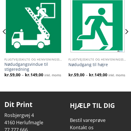
FLUGTVEJSSKILTE OG HENVISNINGSSKILTE
FLUGTVEJSSKILTE OG HENVISNINGSSKILTE
Nødudgangsvindue til
Nødudgang til højre
stigeredning
l:
Prisinterval:
Prisinterval:
kr.
59,00
–
kr.
149,00
kr.
59,00
–
kr.
149,00
inkl. moms
inkl. moms
kr.59,00
kr.59,00
til
til
kr.149,00
kr.149,00
Dit Print
HJÆLP TIL DIG
Rosbjergvej 4
Bestil vareprøve
4160 Herlufmagle
Kontakt os
77 777 666