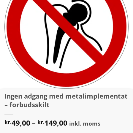
Ingen adgang med metalimplementat
– forbudsskilt
Prisinterval:
49,00
–
149,00
kr.
kr.
inkl. moms
kr.49,00