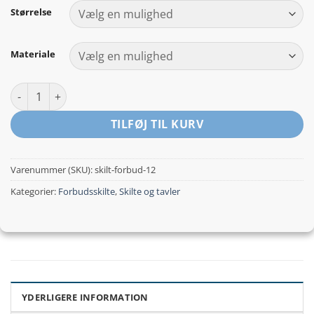
til
Størrelse
kr.149,00
Materiale
Ingen adgang med metalimplementat - forbudsskilt antal
TILFØJ TIL KURV
Varenummer (SKU):
skilt-forbud-12
Kategorier:
Forbudsskilte
,
Skilte og tavler
YDERLIGERE INFORMATION