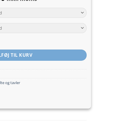
kr.580,00
til
kr.920,00
 reservation for invalide - E23 antal
LFØJ TIL KURV
lte og tavler