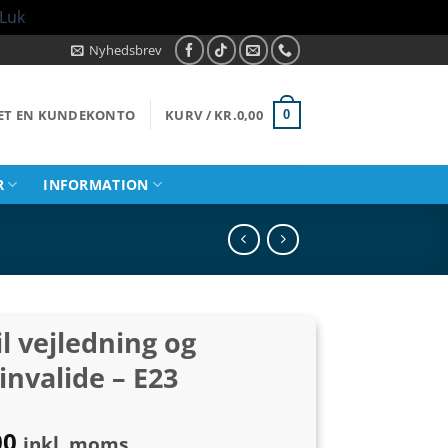
Luk
Nyhedsbrev
RET EN KUNDEKONTO
KURV /
KR.
0,00
0
R
INFORMATION
il vejledning og
invalide – E23
Prisinterval:
00
inkl. moms