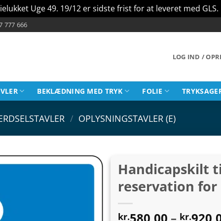
ielukket Uge 49. 19/12 er sidste frist for at leveret med GLS.
7 777 666
LOG IND / OP
AVLER
BEKLÆDNING MED TRYK
FOLIE
TRYKSAGE
ÆRDSELSTAVLER
/
OPLYSNINGSTAVLER (E)
Handicapskilt t
reservation for 
580,00
–
920,
kr.
kr.