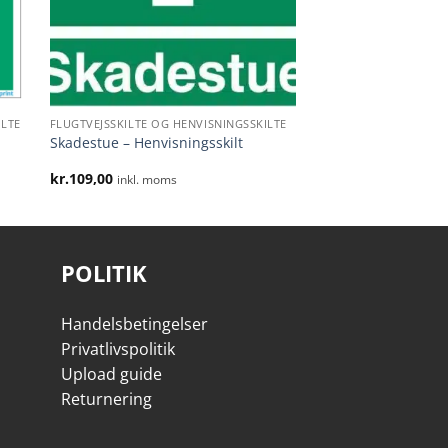
ILTE
FLUGTVEJSSKILTE OG HENVISNINGSSKILTE
Skadestue – Henvisningsskilt
kr.
109,00
inkl. moms
POLITIK
Handelsbetingelser
Privatlivspolitik
Upload guide
Returnering