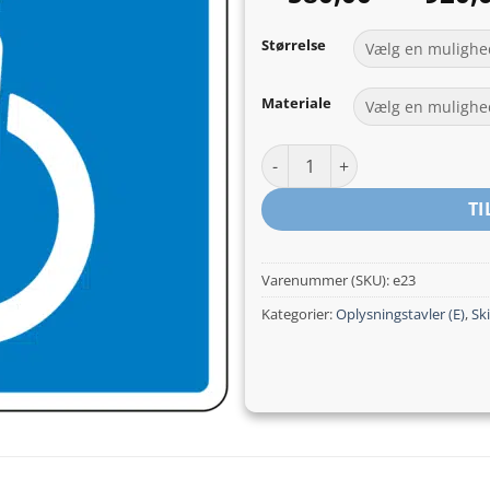
Størrelse
Materiale
Handicapskilt til vejledning og
TI
Varenummer (SKU):
e23
Kategorier:
Oplysningstavler (E)
,
Ski