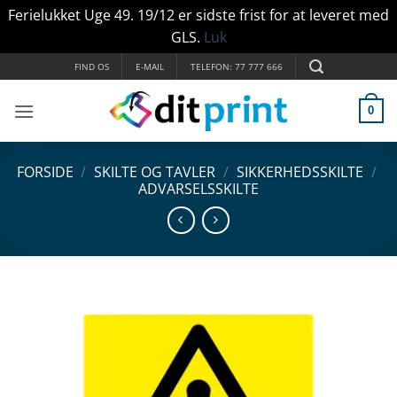
Ferielukket Uge 49. 19/12 er sidste frist for at leveret med
GLS.
Luk
Fortsæt
FIND OS
E-MAIL
TELEFON: 77 777 666
til
indhold
0
FORSIDE
/
SKILTE OG TAVLER
/
SIKKERHEDSSKILTE
/
ADVARSELSSKILTE