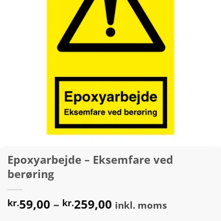
Epoxyarbejde – Eksemfare ved
berøring
Prisinterval:
59,00
–
259,00
kr.
kr.
inkl. moms
kr.59,00