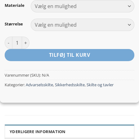
til
Materiale
kr.259,00
Størrelse
Epoxyarbejde - Eksemfare ved berøring antal
TILFØJ TIL KURV
Varenummer (SKU):
N/A
Kategorier:
Advarselsskilte
,
Sikkerhedsskilte
,
Skilte og tavler
YDERLIGERE INFORMATION