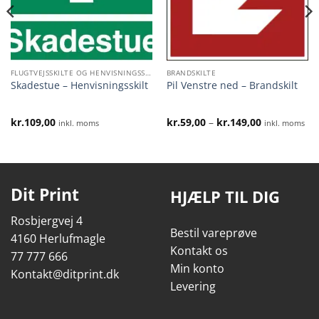
FLUGTVEJSSKILTE OG HENVISNINGSSKILTE
BRANDSKILTE
Skadestue – Henvisningsskilt
Pil Venstre ned – Brandskilt
l:
Prisinterval:
kr.
109,00
kr.
59,00
–
kr.
149,00
inkl. moms
inkl. moms
kr.59,00
til
kr.149,00
Dit Print
HJÆLP TIL DIG
Rosbjergvej 4
Bestil vareprøve
4160 Herlufmagle
Kontakt os
77 777 666
Min konto
Kontakt@ditprint.dk
Levering