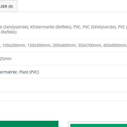
ER (0)
e (Selvlysende), Klistermarke (Refleks), PVC, PVC (Selvlysende), PV
(Refleks)
, 100x200mm, 150x300mm, 200x400mm, 350x700mm, 450x900mm
225mm
stermærke
,
Plast (PVC)