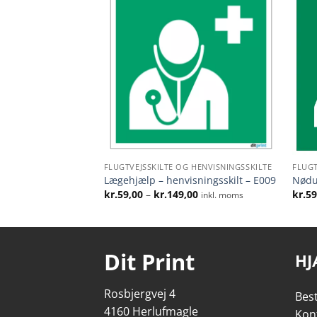
FLUGTVEJSSKILTE OG HENVISNINGSSKILTE
FLUGT
d pil
Lægehjælp – henvisningsskilt – E009
Nødu
Prisinterval:
Prisinterval:
00
kr.
59,00
–
kr.
149,00
kr.
59
inkl. moms
inkl. moms
kr.59,00
kr.59,00
til
til
kr.169,00
kr.149,00
Dit Print
HJ
Rosbjergvej 4
Best
4160 Herlufmagle
Kon