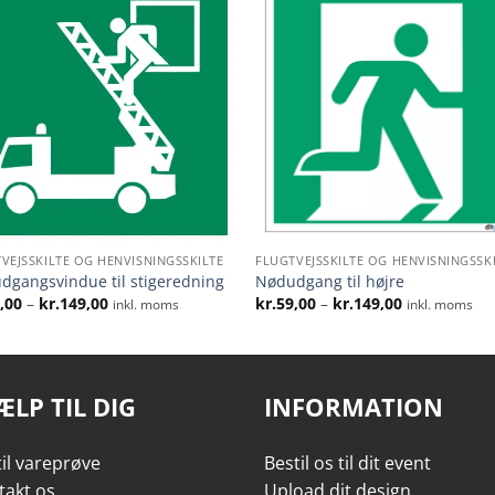
VEJSSKILTE OG HENVISNINGSSKILTE
FLUGTVEJSSKILTE OG HENVISNINGSSK
dgangsvindue til stigeredning
Nødudgang til højre
Prisinterval:
Prisinterval:
,00
–
kr.
149,00
kr.
59,00
–
kr.
149,00
inkl. moms
inkl. moms
kr.59,00
kr.59,00
til
til
kr.149,00
kr.149,00
ÆLP TIL DIG
INFORMATION
il vareprøve
Bestil os til dit event
takt os
Upload dit design