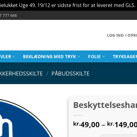
ielukket Uge 49. 19/12 er sidste frist for at leveret med GLS.
7 777 666
LOG IND / OP
AVLER
BEKLÆDNING MED TRYK
FOLIE
TRYKSAGE
IKKERHEDSSKILTE
/
PÅBUDSSKILTE
Beskyttelsesha
49,00
–
149,0
kr.
kr.