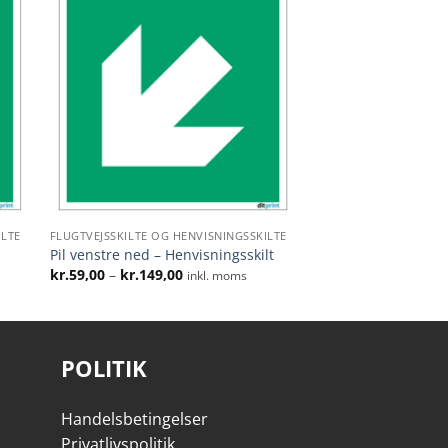
ILTE
FLUGTVEJSSKILTE OG HENVISNINGSSKILTE
Pil venstre ned – Henvisningsskilt
Prisinterval:
kr.
59,00
–
kr.
149,00
inkl. moms
kr.59,00
til
kr.149,00
POLITIK
Handelsbetingelser
Privatlivspolitik