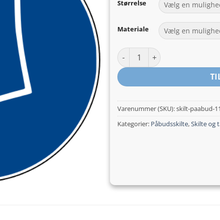
Størrelse
Materiale
Beskyttelseshandsker - Påbuds
TI
Varenummer (SKU):
skilt-paabud-1
Kategorier:
Påbudsskilte
,
Skilte og 