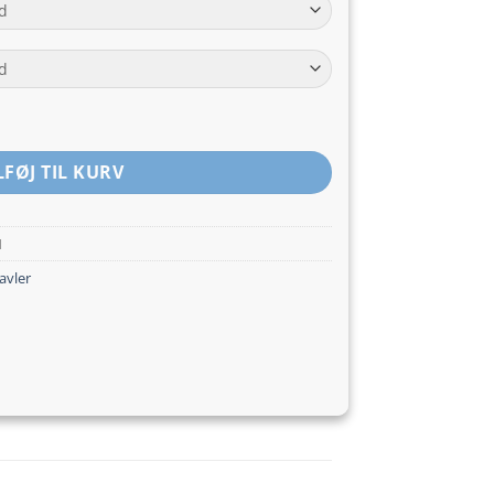
til
kr.149,00
skilt antal
LFØJ TIL KURV
1
tavler