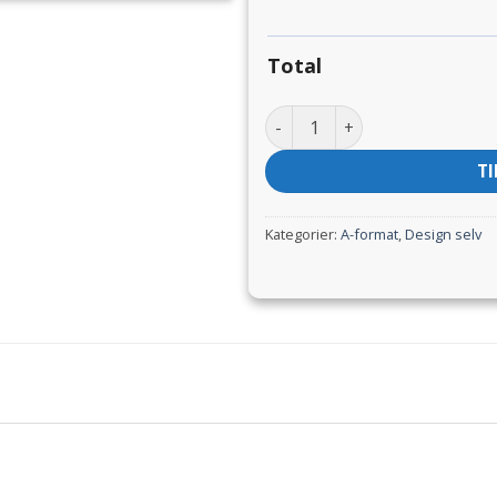
Total
A-skilte antal
TI
Kategorier:
A-format
,
Design selv