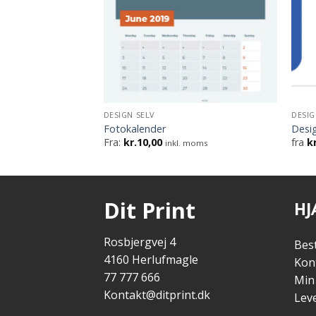
DESIGN SELV
DESIG
Fotokalender
Desig
Fra:
kr.
10,00
fra
kr
moms
inkl. moms
Dit Print
HJ
Rosbjergvej 4
Best
4160 Herlufmagle
Kon
77 777 666
Min
Kontakt@ditprint.dk
Lev