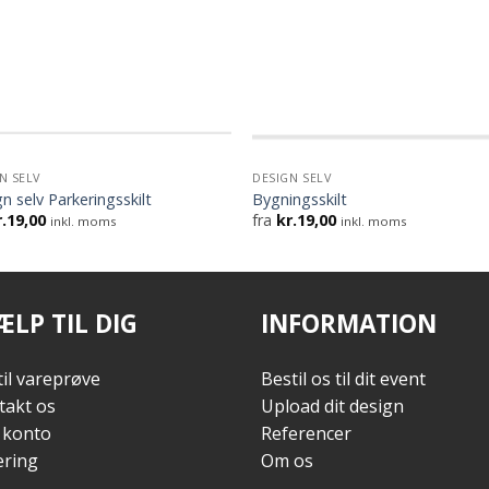
N SELV
DESIGN SELV
n selv Parkeringsskilt
Bygningsskilt
.
19,00
fra
kr.
19,00
inkl. moms
inkl. moms
ÆLP TIL DIG
INFORMATION
il vareprøve
Bestil os til dit event
takt os
Upload dit design
 konto
Referencer
ering
Om os