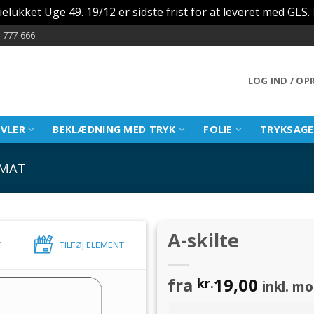
ielukket Uge 49. 19/12 er sidste frist for at leveret med GLS.
 777 666
LOG IND / O
AVLER
BEKLÆDNING MED TRYK
FOLIE
TRYKSAGE
RMAT
A-skilte
T
TILFØJ ELEMENT
fra
19,00
kr.
inkl. m